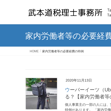
家内労働者等の必要経
HOME
家内労働者等の必要経費の特例
2020年11月13日
ウーバーイーツ（Uber Eats）は55万円のみなし経費が適用され
る？【家内労働者等
個人事業主の一部の人には、
特例があります。 「家内労