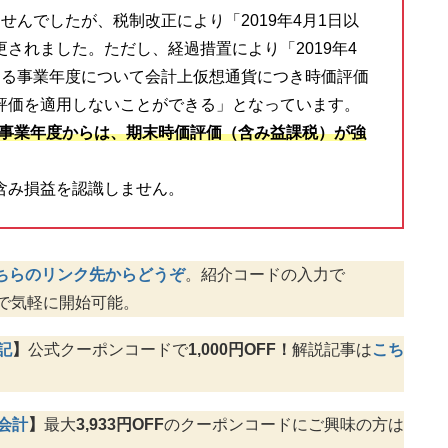
せんでしたが、税制改正により「2019年4月1日以
されました。ただし、経過措置により「2019年4
する事業年度について会計上仮想通貨につき時価評価
評価を適用しないことができる」となっています。
する事業年度からは、期末時価評価（含み益課税）が強
含み損益を認識しません。
ちらのリンク先からどうぞ
。紹介コードの入力で
で気軽に開始可能。
記
】
公式クーポンコードで
1,000円OFF！
解説記事は
こち
e会計
】
最大
3,933円OFF
のクーポンコードにご興味の方は