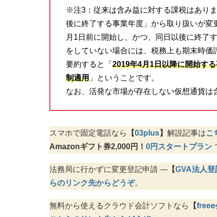
※注3：従来は含み益に対する課税はありま
後に終了する事業年度」から取り扱いが変更
月1日前に開始し、かつ、同日以後に終了
をしていない場合には、税務上も期末時価
要約すると「
2019年4月1日以降に開始
制適用
」ということです。
なお、活発な市場が存在しない仮想通貨は
スマホで固定電話なら
【
03plus
】
解説記事は
こ
Amazonギフト券2,000円！
0円スタートプラン
法務局に行かずに変更登記申請 —
【
GVA法人登
らのリンク先からどうぞ
。
無料から使えるクラウド会計ソフトなら
【
free