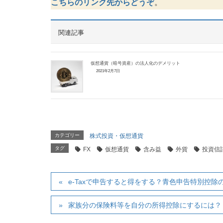
こちらのリンク先からどうぞ
。
関連記事
仮想通貨（暗号資産）の法人化のデメリット
2021年2月7日
カテゴリー
株式投資・仮想通貨
タグ
FX
仮想通貨
含み益
外貨
投資信
e-Taxで申告すると得をする？青色申告特別控除
家族分の保険料等を自分の所得控除にするには？